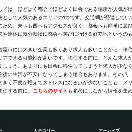
しては、ほどよく都会でほどよく田舎である場所が人気が
先として人気のあるエリアの1つです。交通網が発達してい
のため、東へも西へもアクセスが良く、都会へも簡単に遊
末や連休に気分転換に都会へ遊びに行ける好立地というの
古屋市には大きい企業も多くあり求人も多いことから、移
リアできる可能性が高いです。移住する前に、どんな求人
ましょう。あまりにも田舎に移住してしまうと求人が少な
住後の生活が不安になってしまう場合もあります。その点
大きく不便が増えてストレスになる点が少ないことも、メ
移住する前に、
こちらのサイト
も参考にしながら情報を集
ら
カテゴリー
アーカイブ