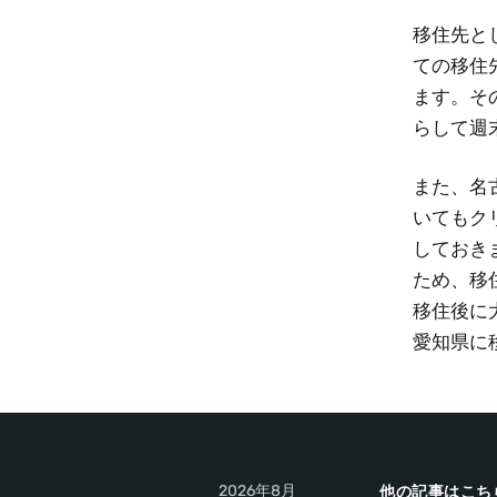
移住先と
ての移住
ます。そ
らして週
また、名
いてもク
しておき
ため、移
移住後に
愛知県に
2026年8月
他の記事はこち