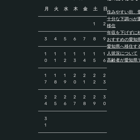
月
火
水
木
金
土
日
住みやすい街、
十分な下調べが
1
2
移住
年収を下げずに
3
4
5
6
7
8
9
おすすめの愛知
愛知県へ移住す
人状況について
1
1
1
1
1
1
1
高齢者が愛知県
0
1
2
3
4
5
6
1
1
1
2
2
2
2
7
8
9
0
1
2
3
2
2
2
2
2
2
3
4
5
6
7
8
9
0
3
1