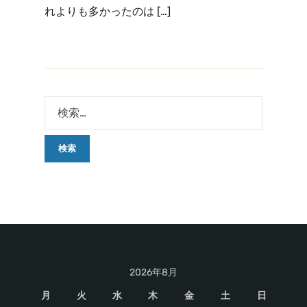
れよりも多かったのは […]
2026年8月
月
火
水
木
金
土
日