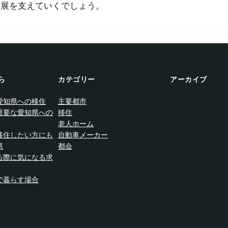
発展を支えていくでしょう。
ら
カテゴリー
アーカイブ
愛知県への移住
主要都市
重要な愛知県への
移住
老人ホーム
移住したい方にも
自動車メーカー
県
都会
る際に気になる求
で暮らす場合