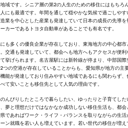
い地域です。シニア層の第2の人生のための移住にはもちろ
い人にも最適です。年間を通して穏やかな気候で過ごしやす
製造業を中心とした産業も発達していて日本の成長の先導を
メーカーであるトヨタ自動車があることでも有名です。
他にも多くの優良企業が存在しており、東海地方の中心都市
す。交通も発達していて、都会へも地方へもアクセスが便利
して挙げられます。名古屋駅には新幹線が停まり、中部国際
の2つの空港が存在していることからも、愛知県が地方の主
市機能が発達しており住みやすい地域であるにも関わらず、
比べて安いことも移住先として人気の理由です。
「のんびりしたところで暮らしたい、ゆったりと子育てした
な、夢と理想だけではなかなか成功しない移住生活も、都会
知県であればワーク・ライフ・バランスを取りながらの生活
ターン就職を若い人も増えています。若い世代の移住が増え