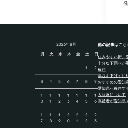
2026年8月
他の記事はこち
月
火
水
木
金
土
日
住みやすい街、
十分な下調べが
1
2
移住
年収を下げずに
3
4
5
6
7
8
9
おすすめの愛知
愛知県へ移住す
人状況について
1
1
1
1
1
1
1
高齢者が愛知県
0
1
2
3
4
5
6
1
1
1
2
2
2
2
7
8
9
0
1
2
3